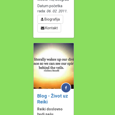
Datum početka
rada:
06. 02. 2011.
Biografija
Kontakt
Blog - Život uz
Reiki
Reiki doslovno 
budi našu 