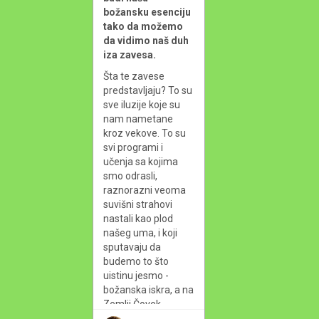
božansku esenciju 
tako da možemo 
da vidimo naš duh 
iza zavesa.
Šta te zavese 
predstavljaju? To su 
sve iluzije koje su 
nam nametane 
kroz vekove. To su 
svi programi i 
učenja sa kojima 
smo odrasli, 
raznorazni veoma 
suvišni strahovi 
nastali kao plod 
našeg uma, i koji 
sputavaju da 
budemo to što 
uistinu jesmo - 
božanska iskra, a na 
Zemlji Čovek.