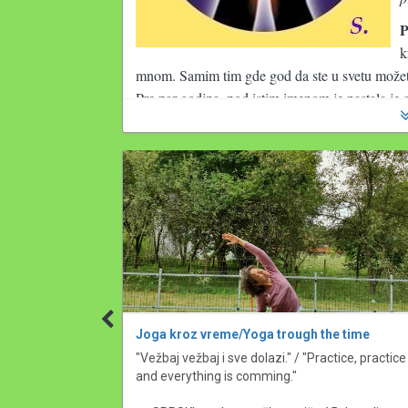
P
k
mnom. Samim tim gde god da ste u svetu možete
Pre par godina, pod istim imenom je nastala je 
Registracija na portal 
ima za cilj da svi klijen
informacije koje su potrebne vezano za njihovu e
održavati u budućnosti. Svaki korisnik pri registr
radi i sve konsultacije se vode na jednom mestu.
registrovani na portalu, samim tim često se uk
ono što je u pisanoj formi može se pročitati opet
obavezi da čuva mejlove i poruke po uredjajima 
korisniku portala dostupan je karton, literatura,
Citat iz master rada:
 „S obzirom na svoju priva
Joga kroz vreme/Yoga trough the time
učenicima što putem mejla što putem raznih 
rmacije za svaki 
"Vežbaj vežbaj i sve dolazi." / "Practice, practice 
inostranstvu, pa se tu nadje i neka konsultaci
and everything is comming."

kartona klijenata,  vodjenje finasija, sertifika