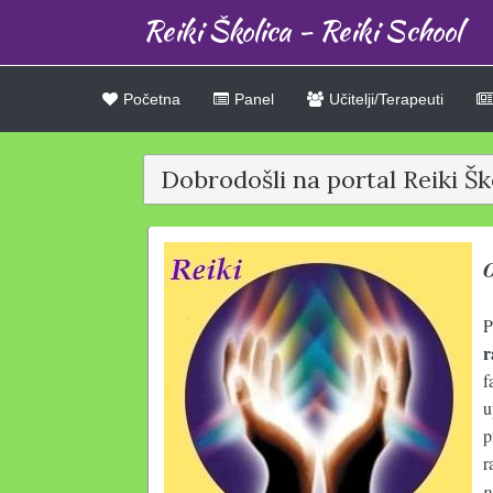
Reiki Školica - Reiki School
Početna
Panel
Učitelji/Terapeuti
Dobrodošli na portal Reiki Ško
O
P
r
f
u
p
r
p