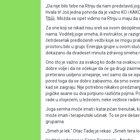
„Da nije bilo tebe na Rtnju da nam predstaviš jog
Hvala ti! Još jedna potvrda da je važno KO i KAKO 
🥰🤗...Možda se opet vidimo na Rtnju u maju da 
Za one koji se nikad nisu sreli sa ovom disciplino
nama. Voditelj joge smeha, ili instruktor, je razig
četrdesetak predloženih vežbi koje se mogu pra
prostoru bilo u grupi. Energija grupe u ovom sluča
dokazano da dvadeset minuta zdravog smeha mog
Ono što je važno za svakog ko dođe na ovakvu ra
dobre volje i da ne očekuje da će ga drugi zasmej
preterano usiljeno smejanje, već samo da se ispra
pored toga da se dobro zabavimo, da smo svesni
kad se zaigraju. Nije potrebno nikakvo predznanje
jogičke asane su dva potpuno različita pojma. Po
rade u stojećem, u ležećem, neke vežbice radim
Joga semha može imati i katarzičan trenutak, k
može imati i terapeutski učinak. To se pre dešava
grupama.
„Smeh je lek.“ Otac Tadej je rekao: „Smeh tera loš