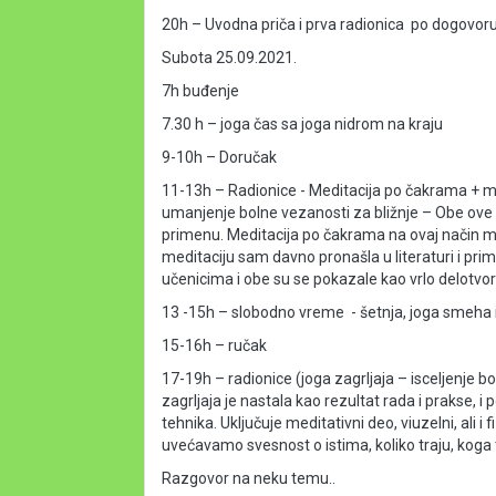
20h – Uvodna priča i prva radionica  po dogovoru.
Subota 25.09.2021.
7h buđenje
7.30 h – joga čas sa joga nidrom na kraju
9-10h – Doručak
11-13h – Radionice - Meditacija po čakrama + med
umanjenje bolne vezanosti za bližnje – Obe ove me
primenu. Meditacija po čakrama na ovaj način mi
meditaciju sam davno pronašla u literaturi i prim
učenicima i obe su se pokazale kao vrlo delotvo
13 -15h – slobodno vreme  - šetnja, joga smeha ili
15-16h – ručak
17-19h – radionice (joga zagrljaja – isceljenje bo
zagrljaja je nastala kao rezultat rada i prakse, i
tehnika. Uključuje meditativni deo, viuzelni, ali 
uvećavamo svesnost o istima, koliko traju, koga to
Razgovor na neku temu..