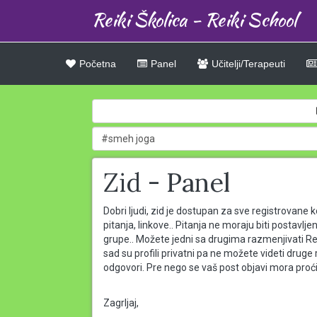
Reiki Školica - Reiki School
Početna
Panel
Učitelji/Terapeuti
Zid - Panel
Dobri ljudi, zid je dostupan za sve registrovane 
pitanja, linkove.. Pitanja ne moraju biti postav
grupe.. Možete jedni sa drugima razmenjivati Reik
sad su profili privatni pa ne možete videti druge
odgovori. Pre nego se vaš post objavi mora proć
Zagrljaj,