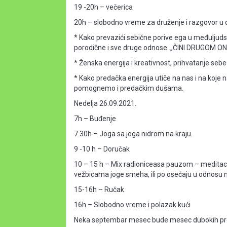
19 -20h – večerica 
20h – slobodno vreme za druženje i razgovor u
* Kako prevazići sebične porive ega u međuljuds
porodične i sve druge odnose. „ČINI DRUGOM ON
* Ženska energija i kreativnost, prihvatanje sebe
* Kako predačka energija utiče na nas i na koje
pomognemo i predačkim dušama.
Nedelja 26.09.2021.
7h – Buđenje
7.30h – Joga sa joga nidrom na kraju.
9 -10 h – Doručak
10 – 15 h – Mix radioniceasa pauzom – meditaciija
vežbicama joge smeha, ili po osećaju u odnosu 
15-16h – Ručak
16h – Slobodno vreme i polazak kući
Neka septembar mesec bude mesec dubokih promen