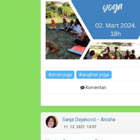
#smeh joga
#laughter yoga
Komentari
Sanja Dejanović - Anisha
11. 12. 2021. 10:07