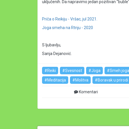
uključenih. Da napravimo jedan pozitivan "buble" 
Priča o Reikiju - Vršac, jul 2021.
Joga smeha na Rtnju - 2020
S ljubavlju,
Sanja Dejanović.
#Reiki
#Svesnost
#Joga
#Smeh jog
#Meditacija
#Molitva
#Boravak u prirodi
Komentari