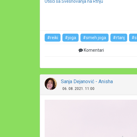
Utisci sa Svesnovanja na Rtnju
#reiki
#joga
#smeh joga
#rtanj
#s
Komentari
Sanja Dejanović - Anisha
06. 08. 2021. 11:00