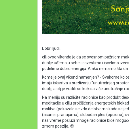
Dobri ljudi,
cilj ovog vikenda je da se svesnom pažnjom mal
dublje uđemo u sebe i osvestimo i iscelimo izve
podelimo dobru energiju. A ako nemamo šta da 
Kome je ovaj vikend namenjen? - Svakome ko oset
imaju iskustva u sređivanju "unutrašnjeg prostor
dublji, a cilj je vratiti se kući sa više unutrašnje ra
Na meniju su različite radionice kao produkt dese
meditacije u cilju pročišćenja energetskih blokad
molitva (pokazalo se vrlo delotvorno kada se jed
(asane i pranajama), slobodan ples (opciono), sve
nas vreme posluži mnoge radionice biće moguće i
zrnom poezije. 🙂