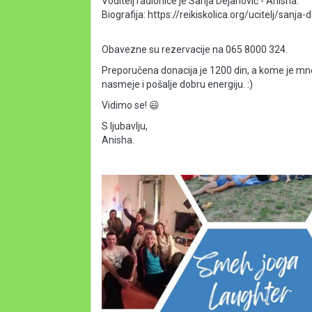
Voditelj radionice je Sanja Dejanović - Anisha.
Biografija: https://reikiskolica.org/ucitelj/sanja
Obavezne su rezervacije na 065 8000 324.
Preporučena donacija je 1200 din, a kome je mnog
nasmeje i pošalje dobru energiju. :)
Vidimo se! 😃
S ljubavlju,
Anisha.