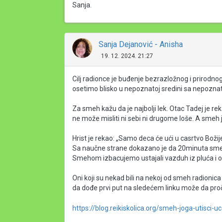
Sanja.
Sanja Dejanović - Anisha
19. 12. 2024. 21:27
Cilj radionce je buđenje bezrazložnog i prirodno
osetimo blisko u nepoznatoj sredini sa nepo
Za smeh kažu da je najbolji lek. Otac Tadej je re
ne može misliti ni sebi ni drugome loše. A smeh j
Hrist je rekao: „Samo deca će ući u casrtvo Božij
Sa naučne strane dokazano je da 20minuta smeha
Smehom izbacujemo ustajali vazduh iz pluća i o
Oni koji su nekad bili na nekoj od smeh radionica z
da dođe prvi put na sledećem linku može da proči
https://blog.reikiskolica.org/smeh-joga-utisci-u