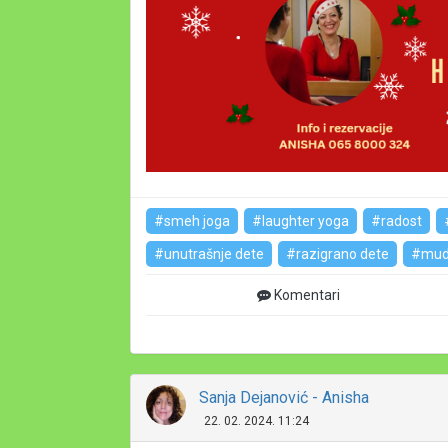
#smeh joga
#laughter yoga
#radost
#unutrašnje dete
#razigrano dete
#mudr
Komentari
Sanja Dejanović - Anisha
22. 02. 2024. 11:24