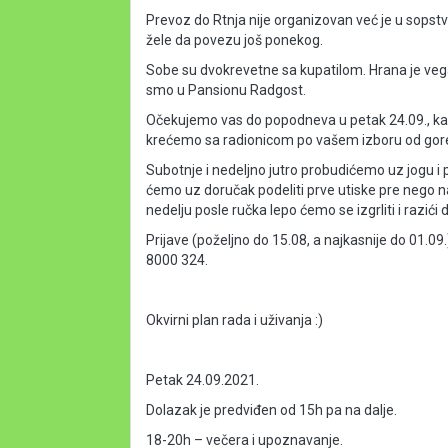
Prevoz do Rtnja nije organizovan već je u sopstv
žele da povezu još ponekog.
Sobe su dvokrevetne sa kupatilom. Hrana je vega
smo u Pansionu Radgost.
Očekujemo vas do popodneva u petak 24.09., kad
krećemo sa radionicom po vašem izboru od gor
Subotnje i nedeljno jutro probudićemo uz jogu i
ćemo uz doručak podeliti prve utiske pre nego n
nedelju posle ručka lepo ćemo se izgrliti i razić
Prijave (poželjno do 15.08, a najkasnije do 01.09
8000 324.
Okvirni plan rada i uživanja :)
Petak 24.09.2021.
Dolazak je predviđen od 15h pa na dalje.
18-20h – večera i upoznavanje.