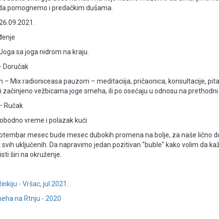
a da pomognemo i predačkim dušama.
26.09.2021.
đenje
Joga sa joga nidrom na kraju.
– Doručak
h – Mix radioniceasa pauzom – meditaciija, pričaonica, konsultacije, pitan
 začinjeno vežbicama joge smeha, ili po osećaju u odnosu na prethodni
– Ručak
lobodno vreme i polazak kući
ptembar mesec bude mesec dubokih promena na bolje, za naše lično dob
 svih uključenih. Da napravimo jedan pozitivan "buble" kako volim da kaž
sti širi na okruženje.
eikiju - Vršac, jul 2021.
eha na Rtnju - 2020