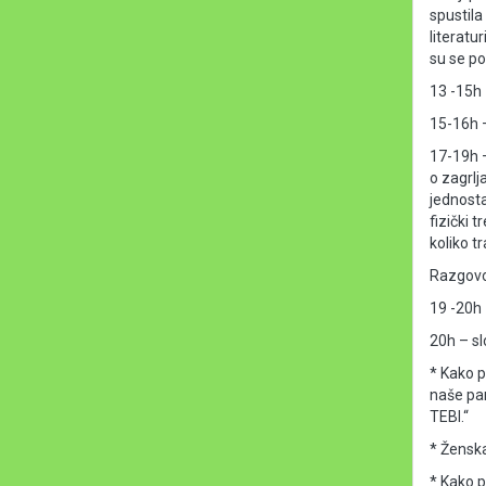
spustila
literatu
su se po
13 -15h 
15-16h 
17-19h –
o zagrlj
jednostav
fizički 
koliko tr
Razgovo
19 -20h 
20h – s
* Kako p
naše pa
TEBI.“
* Ženska
* Kako p