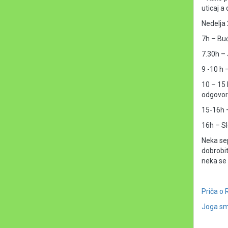
uticaj 
Nedelja 
7h – Bu
7.30h – 
9 -10 h 
10 – 15 
odgovori
15-16h 
16h – S
Neka se
dobrobit
neka se i
Priča o R
Joga sm