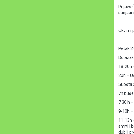
sanjaun
Okvirni p
Petak 2
Dolazak 
18-20h 
20h – Uv
Subota 
7h buđe
7.30 h –
9-10h –
11-13h –
smrti i 
dublji p