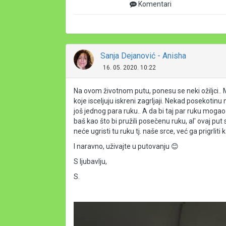
Komentari
Sanja Dejanović - Anisha
16. 05. 2020. 10:22
Na ovom životnom putu, ponesu se neki ožiljci.. Mn
koje isceljuju iskreni zagrljaji. Nekad posekotin
još jednog para ruku.. A da bi taj par ruku mogao d
baš kao što bi pružili posečenu ruku, al' ovaj p
neće ugristi tu ruku tj. naše srce, već ga prigrliti
I naravno, uživajte u putovanju 😊
S ljubavlju,
S.