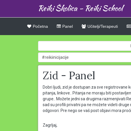
Reiki Školica - Reiki School
Početna
Panel
Učitelji/Terapeuti
Zid - Panel
Dobri ljudi, zid je dostupan za sve registrovane 
pitanja, linkove.. Pitanja ne moraju biti postav
grupe.. Možete jedni sa drugima razmenjivati Reik
sad su profili privatni pa ne možete videti druge
odgovori. Pre nego se vaš post objavi mora proć
Zagrljaj,