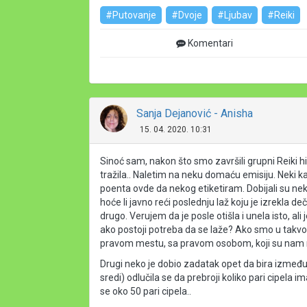
#Putovanje
#Dvoje
#Ljubav
#Reiki
Komentari
Sanja Dejanović - Anisha
15. 04. 2020. 10:31
Sinoć sam, nakon što smo završili grupni Reiki hi
tražila.. Naletim na neku domaću emisiju. Neki k
poenta ovde da nekog etiketiram. Dobijali su nek
hoće li javno reći poslednju laž koju je izrekla de
drugo. Verujem da je posle otišla i unela
 isto, al
ako postoji potreba da se laže? Ako smo u takv
pravom mestu, sa pravom osobom, koji su nam m
Drugi neko je dobio zadatak opet da bira između d
sredi) odlučila se da prebroji koliko pari cipela 
se oko 50 pari cipela..