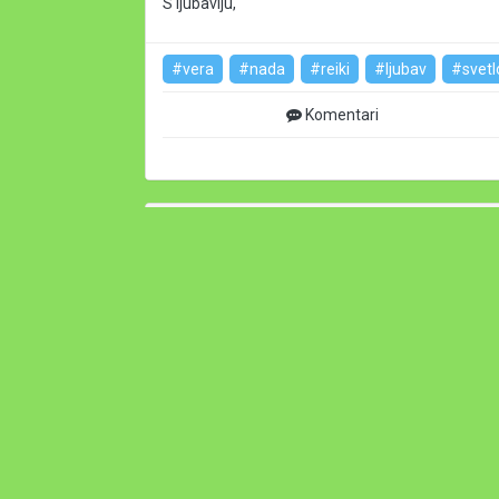
S ljubavlju,
#vera
#nada
#reiki
#ljubav
#svetl
Komentari
Sanja Dejanović - Anisha
28. 02. 2020. 12:08
V CENTAR STRPLJENJA - Grlena čakra, ili Višudi.
Peti centar se nalazi izmedju potiljka i vratnog
uzima za ozbiljno i ne promeni se, mora da polaze
strpljenjem se podrazumeva zelja da razumemo 
da ih nosimo na svojim ledjima, da podnosimo kap
strpljenja, njima to ne bi koristilo i stetilo bi nji
vrlina je poniznost, zatim akceptiranje i prihvat
treba negovati samo dobre osobine i kada se sve 
Izmedju drugog i petog centra postoji veza: dola