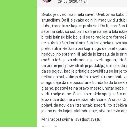
29. 03. 2020. 11:24
Svako je uvek imao neki savet. Uvek znao kako ti t
situacijom. Da li je svako od njih imao uvid u dubi
duha, i srca kroz koje si prolazio? Da li je prošao
sebi, na sebi, sa sobom i da li je namera bila iskre
bi tebi istinski bilo bolje ili se to radilo pro form
ne služi, lakšim korakom išao kroz neko novo sada
prekosutra. Retki su oni koji mogu da osete punoć
nedovoljno spremni ili jaki da je iznesu, da je pri
možda teža je za obradu, nije uvek lagana, leteća
da prime jer njihov strah je podublji, jer misle da je
da se pojavi, kad je pristigla povukli su se jer j
nekad da prihvatimo da to u svetu u kom obitavamo 
snagu daje da ne posustaneš onda kada bi neki d
glasno, postavi te na pravo mesto unutar sebe i v
vodi u bolje dane. Čak iako možda spolja ništa n
kroz nove dubine u nepoznate visine. A srce? Ono
pojavi, da novi dan i trenutak iznedri. I to isčekiv
je ona nada koja ti slobodu daje, otvara te za ono
Mir i radost svima i svetlost svetu.