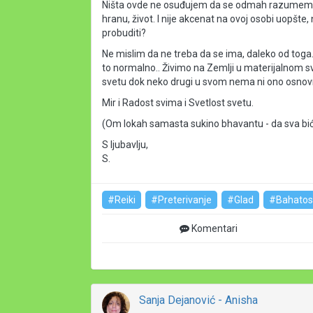
Ništa ovde ne osuđujem da se odmah razumemo, 
hranu, život. I nije akcenat na ovoj osobi uopšte
probuditi?
Ne mislim da ne treba da se ima, daleko od toga.. I
to normalno.. Živimo na Zemlji u materijalnom s
svetu dok neko drugi u svom nema ni ono osno
Mir i Radost svima i Svetlost svetu.
(Om lokah samasta sukino bhavantu - da sva bi
S ljubavlju,
S.
#Reiki
#Preterivanje
#Glad
#Bahatos
Komentari
Sanja Dejanović - Anisha