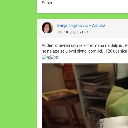
Sanja.
Sanja Dejanović - Anisha
08. 10. 2023. 21:54
Vođeni dnevnici svih reiki tretmana na daljinu.. P
ne nalaze se u ovoj divnoj gomilici. I 120 učenika 