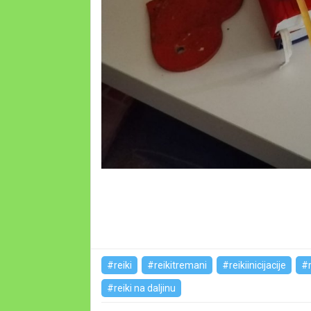
#reiki
#reikitremani
#reikiinicijacije
#r
#reiki na daljinu