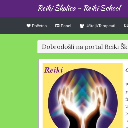
Reiki Školica - Reiki School
Početna
Panel
Učitelji/Terapeuti
Dobrodošli na portal Reiki Ško
O
P
r
f
u
p
r
p