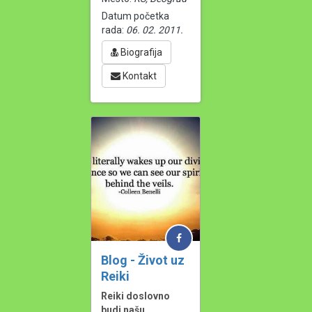
Datum početka
rada:
06. 02. 2011.
Biografija
Kontakt
Blog - Život uz
Reiki
Reiki doslovno 
budi našu 