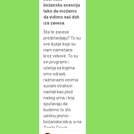
božansku esenciju 
tako da možemo 
da vidimo naš duh 
iza zavesa.
Šta te zavese 
predstavljaju? To su 
sve iluzije koje su 
nam nametane 
kroz vekove. To su 
svi programi i 
učenja sa kojima 
smo odrasli, 
raznorazni veoma 
suvišni strahovi 
nastali kao plod 
našeg uma, i koji 
sputavaju da 
budemo to što 
uistinu jesmo - 
božanska iskra, a na 
Zemlji Čovek.