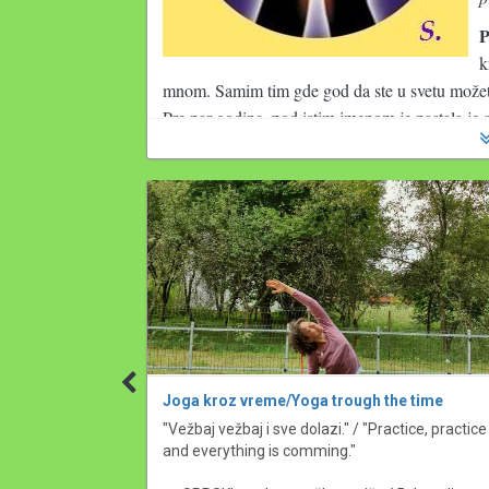
P
k
mnom. Samim tim gde god da ste u svetu možete
Pre par godina, pod istim imenom je nastala je 
Registracija na portal 
ima za cilj da svi klijen
informacije koje su potrebne vezano za njihovu e
održavati u budućnosti. Svaki korisnik pri registr
radi i sve konsultacije se vode na jednom mestu.
registrovani na portalu, samim tim često se uk
ono što je u pisanoj formi može se pročitati opet
obavezi da čuva mejlove i poruke po uredjajima 
korisniku portala dostupan je karton, literatura,
Citat iz master rada:
 „S obzirom na svoju priva
Joga kroz vreme/Yoga trough the time
učenicima što putem mejla što putem raznih 
rmacije za svaki 
"Vežbaj vežbaj i sve dolazi." / "Practice, practice 
inostranstvu, pa se tu nadje i neka konsultaci
and everything is comming."

kartona klijenata,  vodjenje finasija, sertifika