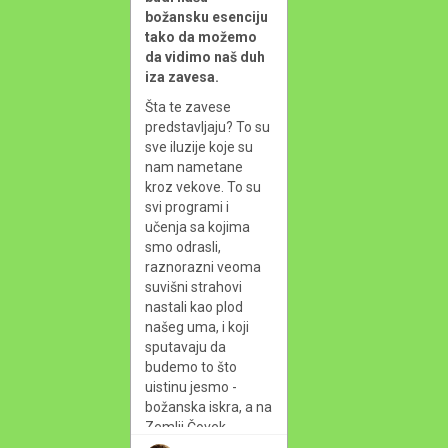
božansku esenciju 
tako da možemo 
da vidimo naš duh 
iza zavesa.
Šta te zavese 
predstavljaju? To su 
sve iluzije koje su 
nam nametane 
kroz vekove. To su 
svi programi i 
učenja sa kojima 
smo odrasli, 
raznorazni veoma 
suvišni strahovi 
nastali kao plod 
našeg uma, i koji 
sputavaju da 
budemo to što 
uistinu jesmo - 
božanska iskra, a na 
Zemlji Čovek.