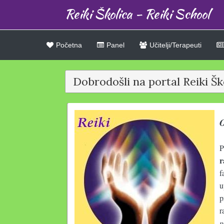
Reiki Školica - Reiki School
Početna
Panel
Učitelji/Terapeuti
Dobrodošli na portal Reiki Ško
O
P
r
f
u
p
r
p