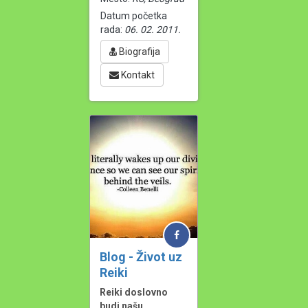
Datum početka
rada:
06. 02. 2011.
Biografija
Kontakt
Blog - Život uz
Reiki
Reiki doslovno 
budi našu 