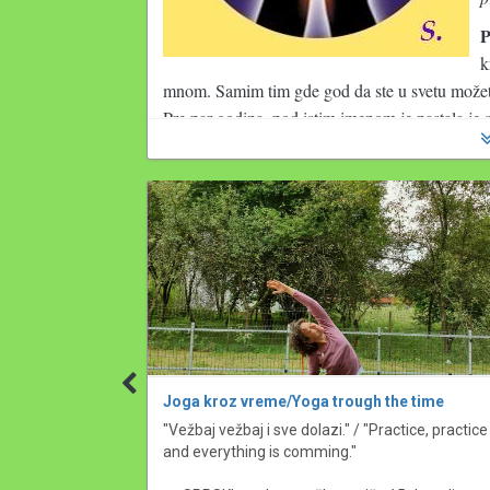
P
k
mnom. Samim tim gde god da ste u svetu možete
Pre par godina, pod istim imenom je nastala je 
Registracija na portal 
ima za cilj da svi klijen
informacije koje su potrebne vezano za njihovu e
održavati u budućnosti. Svaki korisnik pri registr
radi i sve konsultacije se vode na jednom mestu.
registrovani na portalu, samim tim često se uk
ono što je u pisanoj formi može se pročitati opet
obavezi da čuva mejlove i poruke po uredjajima 
korisniku portala dostupan je karton, literatura,
Citat iz master rada:
 „S obzirom na svoju priva
Joga kroz vreme/Yoga trough the time
učenicima što putem mejla što putem raznih 
rmacije za svaki 
"Vežbaj vežbaj i sve dolazi." / "Practice, practice 
inostranstvu, pa se tu nadje i neka konsultaci
and everything is comming."

kartona klijenata,  vodjenje finasija, sertifika